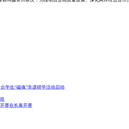
晋台学生“磁魂”非遗研学活动启动
班
公开赛在长泰开赛