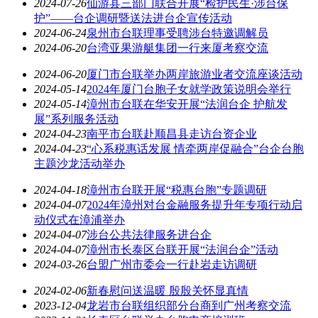
2024-07-26
仙游县三部门联合开展“检护民生·涉台保
护”——台企调研暨送法进台企宣传活动
2024-06-24
泉州市台联理事受聘涉台特邀调解员
2024-06-20
台湾亚果游艇集团一行来厦考察交流
2024-06-20
厦门市台联举办两岸旅游业者交流座谈活动
2024-05-14
2024年厦门台胞子女就学政策说明会举行
2024-05-14
漳州市台联在华安开展“法润台企 护航发
展”系列服务活动
2024-04-23
南平市台联赴顺昌县走访台资企业
2024-04-23
“心系税惠话发展 情牵两岸促融合”台企台胞
主题沙龙活动举办
2024-04-18
漳州市台联开展“税惠台胞”专题调研
2024-04-07
2024年漳州对台金融服务提升年专项行动启
动仪式在漳浦举办
2024-04-07
涉台公共法律服务进台企
2024-04-07
漳州市长泰区台联开展“法润台企”活动
2024-03-26
台盟广州市委会一行赴岩走访调研
2024-02-06
新春慰问送温暖 殷殷关怀显真情
2023-12-04
龙岩市台联组织部分台商到广州考察交流