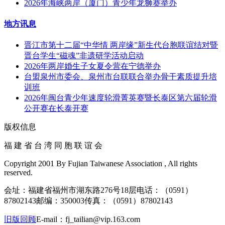
2026年海峡两岸（厦门）青少年龙狮赛举办
地方讯息
晋江市第十二届“中华情 两岸缘”新生代台胞联谊结对暨
晋台学生“磁魂”非遗研学活动启动
2026年两岸婚生子女夏令营在宁德举办
台盟泉州市委会、泉州市台联联合举办骨干素质提升培
训班
2026年闽台青少年速度轮滑菁英赛暨长泰区第六届轮滑
公开赛在长泰开赛
版权信息
福 建 省 台 湾 同 胞 联 谊 会
Copyright 2001 By Fujian Taiwanese Association , All rights
reserved.
会址：福建省福州市湖东路276号18层
电话：（0591）
87802143
邮编：350003
传真：（0591）87802143
旧版回顾
E-mail：fj_tailian@vip.163.com