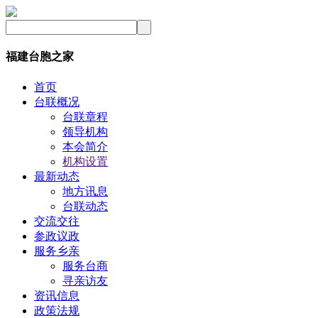
福建台胞之家
首页
台联概况
台联章程
领导机构
本会简介
机构设置
最新动态
地方讯息
台联动态
交流交往
参政议政
服务乡亲
服务台商
寻亲访友
资讯信息
政策法规