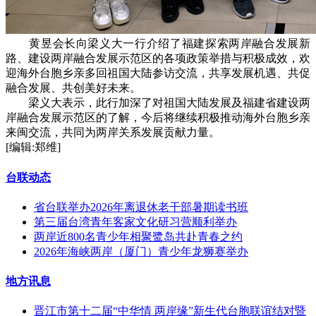
黄昱会长向梁义大一行介绍了福建探索两岸融合发展新
路、建设两岸融合发展示范区的各项政策举措与积极成效，欢
迎海外台胞乡亲多回祖国大陆参访交流，共享发展机遇、共促
融合发展、共创美好未来。
梁义大表示，此行加深了对祖国大陆发展及福建省建设两
岸融合发展示范区的了解，今后将继续积极推动海外台胞乡亲
来闽交流，共同为两岸关系发展贡献力量。
[编辑:郑维]
台联动态
省台联举办2026年离退休老干部暑期读书班
第三届台湾青年客家文化研习营顺利举办
两岸近800名青少年相聚鹭岛共赴青春之约
2026年海峡两岸（厦门）青少年龙狮赛举办
地方讯息
晋江市第十二届“中华情 两岸缘”新生代台胞联谊结对暨