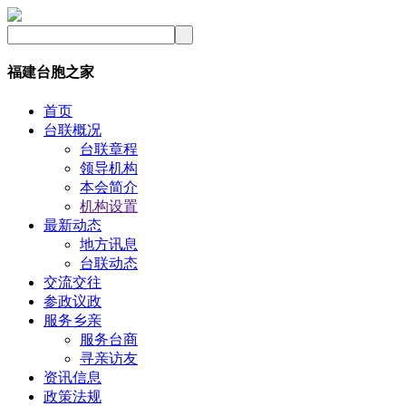
福建台胞之家
首页
台联概况
台联章程
领导机构
本会简介
机构设置
最新动态
地方讯息
台联动态
交流交往
参政议政
服务乡亲
服务台商
寻亲访友
资讯信息
政策法规