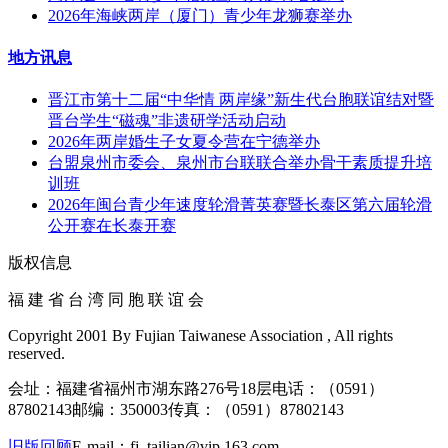
2026年海峡两岸（厦门）青少年龙狮赛举办
地方讯息
晋江市第十二届“中华情 两岸缘”新生代台胞联谊结对暨
晋台学生“磁魂”非遗研学活动启动
2026年两岸婚生子女夏令营在宁德举办
台盟泉州市委会、泉州市台联联合举办骨干素质提升培
训班
2026年闽台青少年速度轮滑菁英赛暨长泰区第六届轮滑
公开赛在长泰开赛
版权信息
福 建 省 台 湾 同 胞 联 谊 会
Copyright 2001 By Fujian Taiwanese Association , All rights
reserved.
会址：福建省福州市湖东路276号18层
电话：（0591）
87802143
邮编：350003
传真：（0591）87802143
旧版回顾
E-mail：fj_tailian@vip.163.com