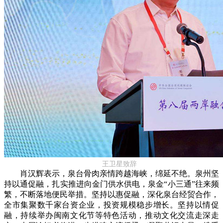
王卫星致辞
肖汉辉表示，泉台骨肉亲情跨越海峡，绵延不绝。泉州坚
持以通促融，扎实推进向金门供水供电，泉金“小三通”往来频
繁，不断落地便民举措。坚持以惠促融，深化泉台经贸合作，
全市集聚数千家台资企业，投资规模稳步增长。坚持以情促
融，持续举办闽南文化节等特色活动，推动文化交流走深走