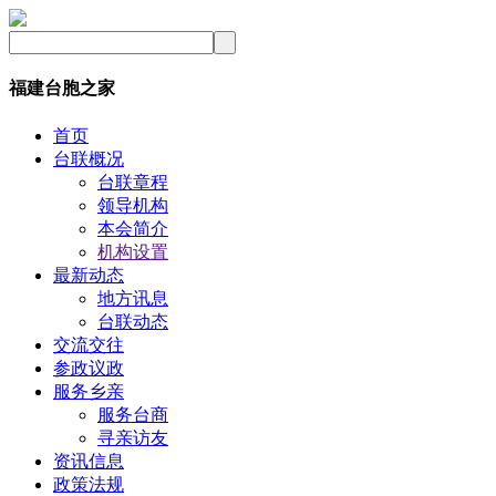
福建台胞之家
首页
台联概况
台联章程
领导机构
本会简介
机构设置
最新动态
地方讯息
台联动态
交流交往
参政议政
服务乡亲
服务台商
寻亲访友
资讯信息
政策法规