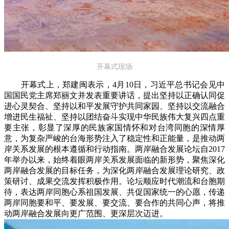
开幕式现场
开幕式上，郑建闽表示，4月10日，习近平总书记会见中
国国民党主席郑丽文并发表重要讲话，提出坚持以正确认同促
进心灵契合、坚持以和平发展守护共同家园、坚持以交流融合
增进民生福祉、坚持以团结奋斗实现中华民族伟大复兴四点重
要主张，彰显了深厚的民族家国情怀和对台湾同胞的深情厚
意，为复杂严峻的台海形势注入了稳定性和正能量，是推动两
岸关系发展的根本遵循和行动指南。两岸融合发展论坛自2017
年举办以来，始终着眼两岸关系发展面临的新形势，聚焦深化
两岸融合发展的目标任务，为深化两岸融合发展理论研究、政
策研讨、成果交流发挥积极作用。论坛顺应时代潮流和台胞期
待，表达两岸同胞心系祖国发展、共促国家统一的心愿，传递
两岸同胞要和平、要发展、要交流、要合作的共同心声，将推
动两岸融合发展向更广范围、更深层次迈进。