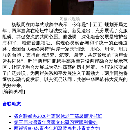
闭幕式现场
杨毅周在闭幕式致辞中表示，今年是“十五五”规划开局之
年，两岸嘉宾在论坛中坦诚交流、新见迭出，充分展现了克服
阻碍、共促交流的共同心愿。他强调，深化融合发展是维护台
海和平、增进台胞福祉、实现心灵契合与和平统一的正确道
路，全国台联始终秉持“两岸一家亲”理念，用心、用情、用力
服务台胞，支持台胞追梦、筑梦、圆梦，共筑紧密的“两岸命
运共同体”。呼吁两岸同胞携手高质量建设两岸融合发展示范
区，让两岸融合发展成为浩浩荡荡的历史潮流。本届论坛凝聚
了广泛共识，为两岸关系和平发展注入了新动力，两岸同胞将
继续以融合促发展、以交流促认同，共创中华民族伟大复兴的
美好未来。
[编辑:郑维]
台联动态
省台联举办2026年离退休老干部暑期读书班
第三届台湾青年客家文化研习营顺利举办
两岸近800名青少年相聚鹭岛共赴青春之约