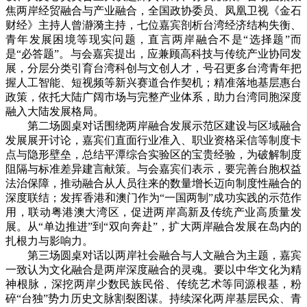
焦两岸经贸融合与产业融合，全国政协委员、凤凰卫视《金石
财经》主持人曾瀞漪主持，七位嘉宾剖析台湾经济结构失衡、
青年发展困境等现实问题，直言两岸融合不是“选择题”而
是“必答题”。与会嘉宾提出，应兼顾高科技与传统产业协同发
展，分层分类引育台湾科创与文创人才，号召更多台湾青年把
握人工智能、短视频等新兴赛道合作契机；精准落地基层惠台
政策，依托大陆广阔市场与完整产业体系，助力台湾同胞深度
融入大陆发展格局。
第二场圆桌对话围绕两岸融合发展示范区建设与区域融合
发展展开讨论，嘉宾们直面行业准入、职业资格采信等制度卡
点与隐形壁垒，总结平潭综合实验区的宝贵经验，为破解制度
阻隔与标准差异建言献策。与会嘉宾们表示，要完善台胞权益
法治保障，推动融合从人员往来的数量增长迈向制度性融合的
深度联结；发挥香港和澳门作为“一国两制”成功实践的示范作
用，联动粤港澳大湾区，促进两岸高新及传统产业高质量发
展。从“单边推进”到“双向奔赴”，扩大两岸融合发展在岛内的
扎根力与影响力。
第三场圆桌对话以两岸社会融合与人文融合为主题，嘉宾
一致认为文化融合是两岸深度融合的灵魂。要以中华文化为精
神根脉，深挖两岸少数民族民俗、传统艺术等同源根基，粉
碎“台独”势力历史文脉割裂图谋。持续深化两岸基层民众、青