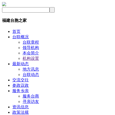
福建台胞之家
首页
台联概况
台联章程
领导机构
本会简介
机构设置
最新动态
地方讯息
台联动态
交流交往
参政议政
服务乡亲
服务台商
寻亲访友
资讯信息
政策法规