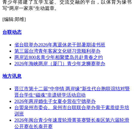
青少年搭建了互学互鉴、交流交融的平台，以体育为缘书
写“两岸一家亲”生动篇章。
[编辑:郑维]
台联动态
省台联举办2026年离退休老干部暑期读书班
第三届台湾青年客家文化研习营顺利举办
两岸近800名青少年相聚鹭岛共赴青春之约
2026年海峡两岸（厦门）青少年龙狮赛举办
地方讯息
晋江市第十二届“中华情 两岸缘”新生代台胞联谊结对暨
晋台学生“磁魂”非遗研学活动启动
2026年两岸婚生子女夏令营在宁德举办
台盟泉州市委会、泉州市台联联合举办骨干素质提升培
训班
2026年闽台青少年速度轮滑菁英赛暨长泰区第六届轮滑
公开赛在长泰开赛