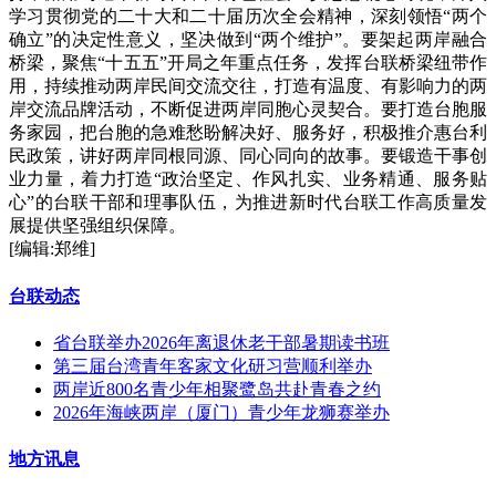
学习贯彻党的二十大和二十届历次全会精神，深刻领悟“两个
确立”的决定性意义，坚决做到“两个维护”。要架起两岸融合
桥梁，聚焦“十五五”开局之年重点任务，发挥台联桥梁纽带作
用，持续推动两岸民间交流交往，打造有温度、有影响力的两
岸交流品牌活动，不断促进两岸同胞心灵契合。要打造台胞服
务家园，把台胞的急难愁盼解决好、服务好，积极推介惠台利
民政策，讲好两岸同根同源、同心同向的故事。要锻造干事创
业力量，着力打造“政治坚定、作风扎实、业务精通、服务贴
心”的台联干部和理事队伍，为推进新时代台联工作高质量发
展提供坚强组织保障。
[编辑:郑维]
台联动态
省台联举办2026年离退休老干部暑期读书班
第三届台湾青年客家文化研习营顺利举办
两岸近800名青少年相聚鹭岛共赴青春之约
2026年海峡两岸（厦门）青少年龙狮赛举办
地方讯息