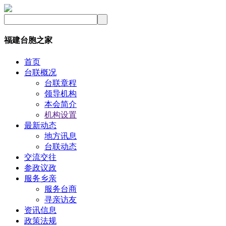
福建台胞之家
首页
台联概况
台联章程
领导机构
本会简介
机构设置
最新动态
地方讯息
台联动态
交流交往
参政议政
服务乡亲
服务台商
寻亲访友
资讯信息
政策法规