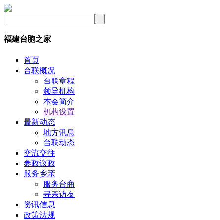
福建台胞之家
首页
台联概况
台联章程
领导机构
本会简介
机构设置
最新动态
地方讯息
台联动态
交流交往
参政议政
服务乡亲
服务台商
寻亲访友
资讯信息
政策法规