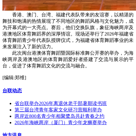
香港、澳门、台湾、福建代表队带来的友谊赛，以精湛的
舞技和饱满的热情展现了不同地区的舞蹈风格与文化魅力，成
为开幕式的一大亮点。赛后，他们交换队旗，象征海峡两岸及
港澳地区体育舞蹈界的深厚情谊。现场还举行了2026年福建省
体育舞蹈青少年代表队授牌仪式，为福建省体育舞蹈事业的未
来发展注入了新的活力。
此次闽台港澳体育舞蹈暨国际标准舞公开赛的举办，为海
峡两岸及港澳地区的体育舞蹈爱好者搭建了交流与展示的平
台，促进了体育舞蹈文化的交流与融合。
[编辑:郑维]
台联动态
省台联举办2026年离退休老干部暑期读书班
第三届台湾青年客家文化研习营顺利举办
两岸近800名青少年相聚鹭岛共赴青春之约
2026年海峡两岸（厦门）青少年龙狮赛举办
地方讯息