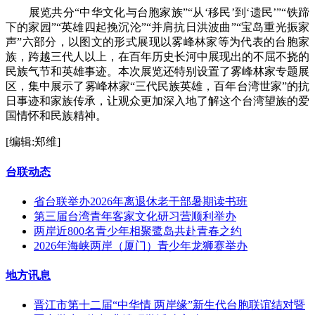
展览共分“中华文化与台胞家族”“从‘移民’到‘遗民’”“铁蹄
下的家园”“英雄四起挽沉沦”“并肩抗日洪波曲”“宝岛重光振家
声”六部分，以图文的形式展现以雾峰林家等为代表的台胞家
族，跨越三代人以上，在百年历史长河中展现出的不屈不挠的
民族气节和英雄事迹。本次展览还特别设置了雾峰林家专题展
区，集中展示了雾峰林家“三代民族英雄，百年台湾世家”的抗
日事迹和家族传承，让观众更加深入地了解这个台湾望族的爱
国情怀和民族精神。
[编辑:郑维]
台联动态
省台联举办2026年离退休老干部暑期读书班
第三届台湾青年客家文化研习营顺利举办
两岸近800名青少年相聚鹭岛共赴青春之约
2026年海峡两岸（厦门）青少年龙狮赛举办
地方讯息
晋江市第十二届“中华情 两岸缘”新生代台胞联谊结对暨