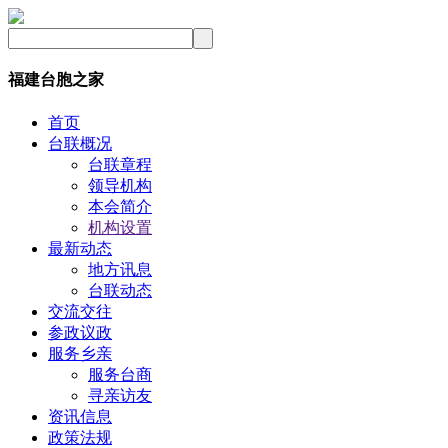
福建台胞之家
首页
台联概况
台联章程
领导机构
本会简介
机构设置
最新动态
地方讯息
台联动态
交流交往
参政议政
服务乡亲
服务台商
寻亲访友
资讯信息
政策法规