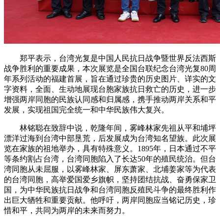
郑平表示，台湾光复是中国人民抗日战争暨世界反法西斯
战争胜利的重要成果，本次展览是全国台联纪念台湾光复80周
年系列活动的福建首展，旨在通过珍贵的历史图片、详实的文
字资料，全面、生动地展现台胞家族抗日救亡的历史，进一步
增强两岸同胞的民族认同感和归属感，携手推动两岸关系和平
发展，实现祖国完全统一和中华民族伟大复兴。
林铭聪在致辞中说，乾隆年间，雾峰林家先祖从平和埔坪
漂洋过海到台湾中部垦荒，后发展成为台湾知名望族。此次展
览在家族的祖地举办，具有特殊意义。1895年，日本通过不平
等条约割占台湾，台湾同胞陷入了长达50年的殖民统治。但台
湾同胞从未屈服，以雾峰林家、屏东萧家、北埔姜家等为代表
的台湾同胞，高举爱国爱乡旗帜，坚持团结抗战、奋勇保家卫
国，为中华民族抗日战争和台湾同胞反殖民斗争的最终胜利作
出巨大牺牲和重要贡献。他呼吁，两岸同胞应当铭记历史，珍
惜和平，共同为两岸的未来而努力。