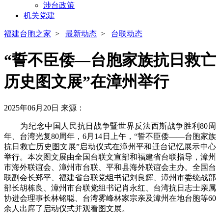
涉台政策
机关党建
福建台胞之家
>
最新动态
>
台联动态
“誓不臣倭—台胞家族抗日救亡
历史图文展”在漳州举行
2025年06月20日
来源：
为纪念中国人民抗日战争暨世界反法西斯战争胜利80周
年、台湾光复80周年，6月14日上午，“誓不臣倭——台胞家族
抗日救亡历史图文展”启动仪式在漳州平和迁台记忆展示中心
举行。本次图文展由全国台联文宣部和福建省台联指导，漳州
市海外联谊会、漳州市台联、平和县海外联谊会主办。全国台
联副会长郑平、福建省台联党组书记刘良辉、漳州市委统战部
部长胡栋良、漳州市台联党组书记肖永红、台湾抗日志士亲属
协进会理事长林铭聪、台湾雾峰林家宗亲及漳州在地台胞等60
余人出席了启动仪式并观看图文展。