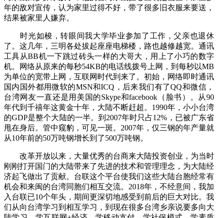
年的敌对宣传，认为家里过得不好，带了很多旧衣服来要送，
结果被家里人嫌弃。
时光如梭，转眼间我大学毕业参加了工作，父亲也退休
了。这几年，三明各处拔起座座电梯楼，路也越修越宽。通讯
工具从BB机一下跳过砖头一样的大哥大，用上了小巧的数字
机。网络从原来的每秒54KB的电话线拨号上网，到每秒以MB
为单位的宽带上网，互联网时代到来了。初始，网络即时通讯
国内国外都用微软的MSN和ICQ，后来我们有了QQ和微信，
台湾网友一直还是用美国的Skype和facebook（脸书）。从90
年代到千禧年这黄金十年，大陆不断赶超。1990年，小小台湾
的GDP是整个大陆的一半。到2007年时只占12%，已被广东省
甩在身后。管中窥豹，可见一斑。2007年，仅三钢的年产量就
从10年前的50万吨钢增长到了500万吨钢。
改革开放以来，大量优秀的台商来大陆投资创业，为当时
刚刚打开国门的大陆带来了先进的技术和管理理念，为大陆经
济起飞做出了贡献。台联这个平台使我们这些大陆台胞经常有
机会和来闽的台湾同胞们相互交流。2018年，不经意间，我加
入台联已10个年头，期间更深切地感受到前后的巨大对比。我
们从向台湾学习到相互学习，到现在很多台湾乡亲说要多向大
陆学习，学互联网+经济，学移动支付，学社保模式，学素质