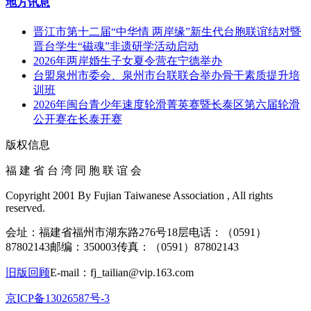
地方讯息
晋江市第十二届“中华情 两岸缘”新生代台胞联谊结对暨
晋台学生“磁魂”非遗研学活动启动
2026年两岸婚生子女夏令营在宁德举办
台盟泉州市委会、泉州市台联联合举办骨干素质提升培
训班
2026年闽台青少年速度轮滑菁英赛暨长泰区第六届轮滑
公开赛在长泰开赛
版权信息
福 建 省 台 湾 同 胞 联 谊 会
Copyright 2001 By Fujian Taiwanese Association , All rights
reserved.
会址：福建省福州市湖东路276号18层
电话：（0591）
87802143
邮编：350003
传真：（0591）87802143
旧版回顾
E-mail：fj_tailian@vip.163.com
京ICP备13026587号-3