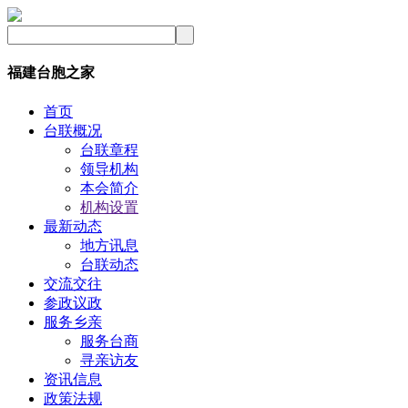
福建台胞之家
首页
台联概况
台联章程
领导机构
本会简介
机构设置
最新动态
地方讯息
台联动态
交流交往
参政议政
服务乡亲
服务台商
寻亲访友
资讯信息
政策法规