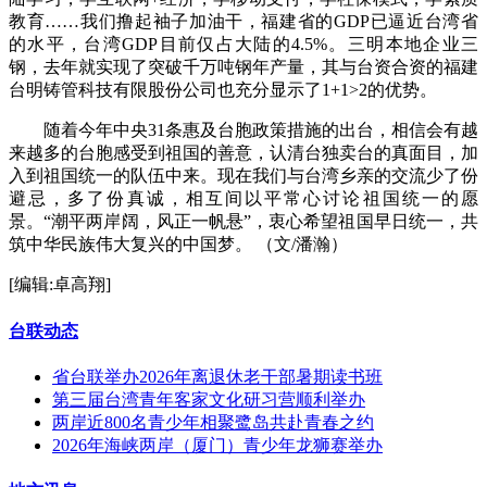
教育……我们撸起袖子加油干，福建省的GDP已逼近台湾省
的水平，台湾GDP目前仅占大陆的4.5%。三明本地企业三
钢，去年就实现了突破千万吨钢年产量，其与台资合资的福建
台明铸管科技有限股份公司也充分显示了1+1>2的优势。
随着今年中央31条惠及台胞政策措施的出台，相信会有越
来越多的台胞感受到祖国的善意，认清台独卖台的真面目，加
入到祖国统一的队伍中来。现在我们与台湾乡亲的交流少了份
避忌，多了份真诚，相互间以平常心讨论祖国统一的愿
景。“潮平两岸阔，风正一帆悬”，衷心希望祖国早日统一，共
筑中华民族伟大复兴的中国梦。 （文/潘瀚）
[编辑:卓高翔]
台联动态
省台联举办2026年离退休老干部暑期读书班
第三届台湾青年客家文化研习营顺利举办
两岸近800名青少年相聚鹭岛共赴青春之约
2026年海峡两岸（厦门）青少年龙狮赛举办