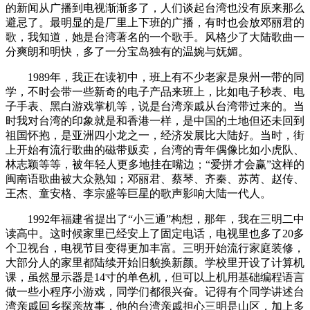
的新闻从广播到电视渐渐多了，人们谈起台湾也没有原来那么
避忌了。最明显的是厂里上下班的广播，有时也会放邓丽君的
歌，我知道，她是台湾著名的一个歌手。风格少了大陆歌曲一
分爽朗和明快，多了一分宝岛独有的温婉与妩媚。
1989年，我正在读初中，班上有不少老家是泉州一带的同
学，不时会带一些新奇的电子产品来班上，比如电子秒表、电
子手表、黑白游戏掌机等，说是台湾亲戚从台湾带过来的。当
时我对台湾的印象就是和香港一样，是中国的土地但还未回到
祖国怀抱，是亚洲四小龙之一，经济发展比大陆好。当时，街
上开始有流行歌曲的磁带贩卖，台湾的青年偶像比如小虎队、
林志颖等等，被年轻人更多地挂在嘴边；“爱拼才会赢”这样的
闽南语歌曲被大众熟知；邓丽君、蔡琴、齐秦、苏芮、赵传、
王杰、童安格、李宗盛等巨星的歌声影响大陆一代人。
1992年福建省提出了“小三通”构想，那年，我在三明二中
读高中。这时候家里已经安上了固定电话，电视里也多了20多
个卫视台，电视节目变得更加丰富。三明开始流行家庭装修，
大部分人的家里都陆续开始旧貌换新颜。学校里开设了计算机
课，虽然显示器是14寸的单色机，但可以上机用基础编程语言
做一些小程序小游戏，同学们都很兴奋。记得有个同学讲述台
湾亲戚回乡探亲故事，他的台湾亲戚担心三明是山区，加上多