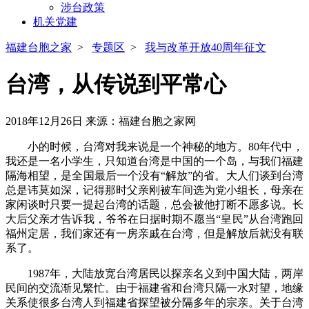
涉台政策
机关党建
福建台胞之家
>
专题区
>
我与改革开放40周年征文
台湾，从传说到平常心
2018年12月26日
来源：福建台胞之家网
小的时候，台湾对我来说是一个神秘的地方。80年代中，
我还是一名小学生，只知道台湾是中国的一个岛，与我们福建
隔海相望，是全国最后一个没有“解放”的省。大人们谈到台湾
总是讳莫如深，记得那时父亲刚被车间选为党小组长，母亲在
家闲谈时只要一提起台湾的话题，总会被他打断不愿多说。长
大后父亲才告诉我，爷爷在日据时期不愿当“皇民”从台湾跑回
福州定居，我们家还有一房亲戚在台湾，但是解放后就没有联
系了。
1987年，大陆放宽台湾居民以探亲名义到中国大陆，两岸
民间的交流渐见繁忙。由于福建省和台湾只隔一水对望，地缘
关系使很多台湾人到福建省探望被分隔多年的宗亲。关于台湾