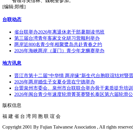
省领导吴偕林、魏晓奎参加。
[编辑:郑维]
台联动态
省台联举办2026年离退休老干部暑期读书班
第三届台湾青年客家文化研习营顺利举办
两岸近800名青少年相聚鹭岛共赴青春之约
2026年海峡两岸（厦门）青少年龙狮赛举办
地方讯息
晋江市第十二届“中华情 两岸缘”新生代台胞联谊结对暨
2026年两岸婚生子女夏令营在宁德举办
台盟泉州市委会、泉州市台联联合举办骨干素质提升培训
2026年闽台青少年速度轮滑菁英赛暨长泰区第六届轮滑
版权信息
福 建 省 台 湾 同 胞 联 谊 会
Copyright 2001 By Fujian Taiwanese Association , All rights reserved