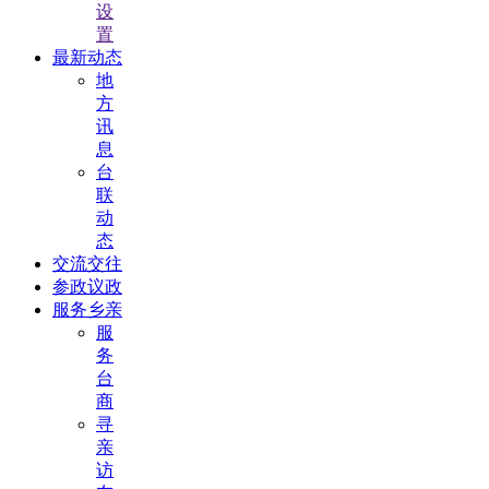
设
置
最新动态
地
方
讯
息
台
联
动
态
交流交往
参政议政
服务乡亲
服
务
台
商
寻
亲
访