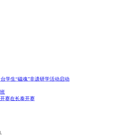
晋台学生“磁魂”非遗研学活动启动
班
公开赛在长泰开赛
.