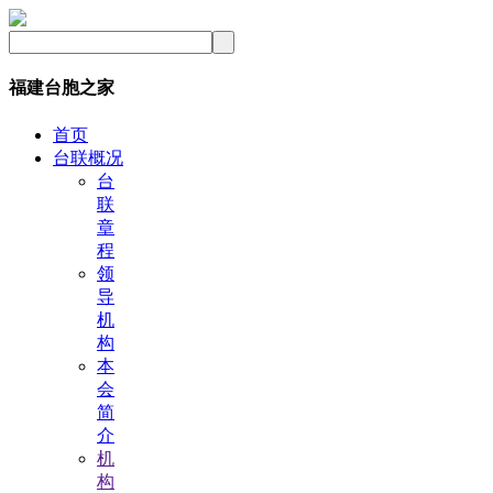
福建台胞之家
首页
台联概况
台
联
章
程
领
导
机
构
本
会
简
介
机
构