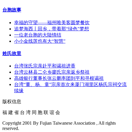
台胞故事
幸福的守望——福州唯美客圆梦餐饮
追梦海西丨回乡，带着那“绿色”梦想
一位老台胞的大陆情结
小小金线莲也有大“智慧”
姓氏故里
台湾张氏宗亲赴平和谒祖进香
台湾云林县二仑乡廖氏宗亲返乡祭祖
高雄银行董事长张云鹏率团到平和寻根谒祖
台湾“董、杨、童”宗亲首次来厦门湖里区杨氏宗祠交流
续缘
版权信息
福 建 省 台 湾 同 胞 联 谊 会
Copyright 2001 By Fujian Taiwanese Association , All rights
reserved.