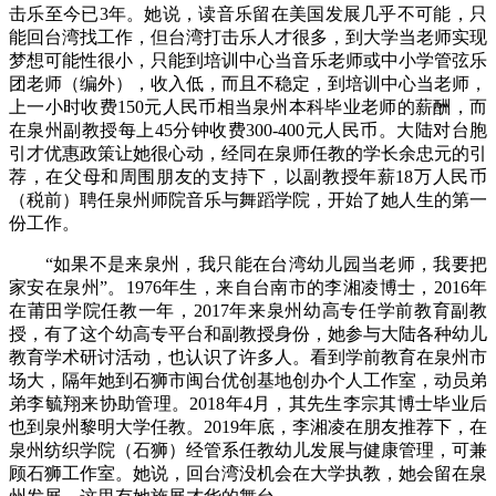
击乐至今已3年。她说，读音乐留在美国发展几乎不可能，只
能回台湾找工作，但台湾打击乐人才很多，到大学当老师实现
梦想可能性很小，只能到培训中心当音乐老师或中小学管弦乐
团老师（编外），收入低，而且不稳定，到培训中心当老师，
上一小时收费150元人民币相当泉州本科毕业老师的薪酬，而
在泉州副教授每上45分钟收费300-400元人民币。大陆对台胞
引才优惠政策让她很心动，经同在泉师任教的学长余忠元的引
荐，在父母和周围朋友的支持下，以副教授年薪18万人民币
（税前）聘任泉州师院音乐与舞蹈学院，开始了她人生的第一
份工作。
“如果不是来泉州，我只能在台湾幼儿园当老师，我要把
家安在泉州”。1976年生，来自台南市的李湘凌博士，2016年
在莆田学院任教一年，2017年来泉州幼高专任学前教育副教
授，有了这个幼高专平台和副教授身份，她参与大陆各种幼儿
教育学术研讨活动，也认识了许多人。看到学前教育在泉州市
场大，隔年她到石狮市闽台优创基地创办个人工作室，动员弟
弟李毓翔来协助管理。2018年4月，其先生李宗其博士毕业后
也到泉州黎明大学任教。2019年底，李湘凌在朋友推荐下，在
泉州纺织学院（石狮）经管系任教幼儿发展与健康管理，可兼
顾石狮工作室。她说，回台湾没机会在大学执教，她会留在泉