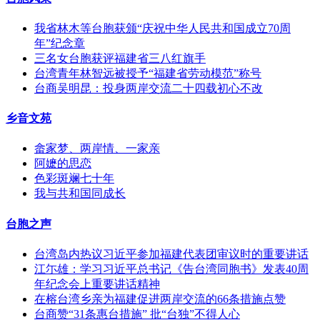
我省林木等台胞获颁“庆祝中华人民共和国成立70周
年”纪念章
三名女台胞获评福建省三八红旗手
台湾青年林智远被授予“福建省劳动模范”称号
台商吴明昆：投身两岸交流二十四载初心不改
乡音文苑
畲家梦、两岸情、一家亲
阿嬷的思恋
色彩斑斓七十年
我与共和国同成长
台胞之声
台湾岛内热议习近平参加福建代表团审议时的重要讲话
江尓雄：学习习近平总书记《告台湾同胞书》发表40周
年纪念会上重要讲话精神
在榕台湾乡亲为福建促进两岸交流的66条措施点赞
台商赞“31条惠台措施” 批“台独”不得人心