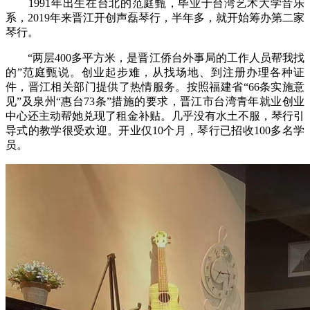
1991年出生在台北的范庭甄，毕业于台湾艺术大学音乐
系，2019年来晋江开创声磊琴行，半年多，就开始筹办第二家
琴行。
“两层400多平方米，是晋江侨台外事局的工作人员帮我找
的”范庭甄说。创业起步难，从找场地、到注册办理各种证
件，晋江相关部门提供了热情服务。按照福建省“66条实施意
见”及泉州“惠台73条”措施的要求，晋江市台湾青年就业创业
中心还主动帮她兑现了租金补贴。几乎没有水土不服，琴行引
导式的教学很受欢迎。开业仅10个月，琴行已招收100多名学
员。