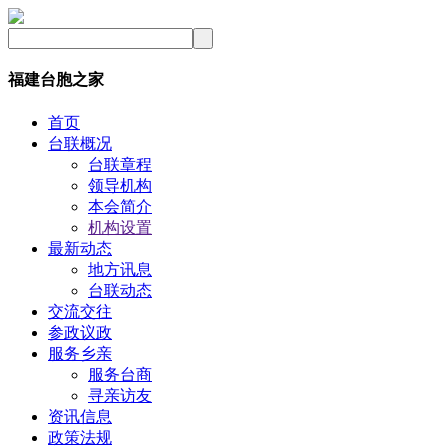
福建台胞之家
首页
台联概况
台联章程
领导机构
本会简介
机构设置
最新动态
地方讯息
台联动态
交流交往
参政议政
服务乡亲
服务台商
寻亲访友
资讯信息
政策法规