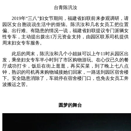
台青陈汎汝
2019年“三八”妇女节期间，福建省妇联前来参观调研，请
园区女台胞说说生活中的烦恼。陈汎汝和几名女员工把位置
偏、出行难、有隐患的情况一说，福建省妇联提议专门派辆女
性专车，主动提出拨出1万元资金支持，由园区联系司机提供
周末妇女专车服务。
此后的周末，陈汎汝和几个小姐妹可以上午11时从园区出
发，乘坐妇女专车半小时到了市区购物游玩。在心仪已久的餐
厅成功打卡，饭后在街上逛逛，再买买菜，到了晚上七八点
钟，熟识的司机再来购物城接她们回家，一路送到园区宿舍楼
下。安全隐患消除了，车就停在宿舍楼门口，也免去女员工奔
波搬运之苦。
圆梦的舞台